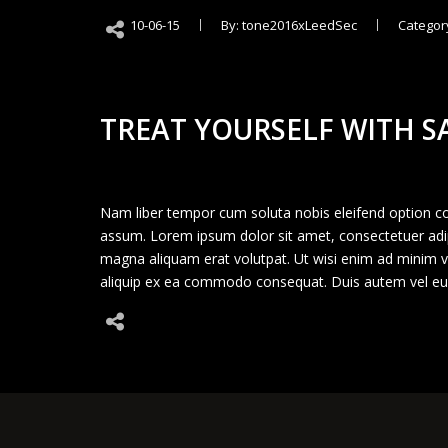
10-06-15
By: tone2016xLeedSec
Categor
TREAT YOURSELF WITH S
Nam liber tempor cum soluta nobis eleifend option c
assum. Lorem ipsum dolor sit amet, consectetuer adip
magna aliquam erat volutpat. Ut wisi enim ad minim ven
aliquip ex ea commodo consequat. Duis autem vel eum 