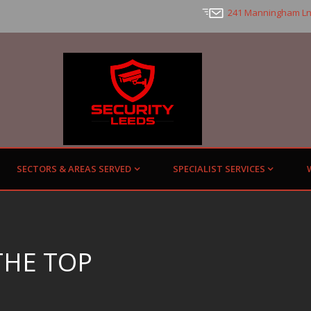
241 Manningham Ln
SECTORS & AREAS SERVED
SPECIALIST SERVICES
THE TOP