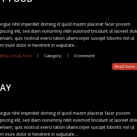
ongue nihil imperdiet doming id quod mazim placerat facer possim
iscing elit, sed diam nonummy nibh euismod tincidunt ut laoreet dol
iam, quis nostrud exerci tation ullamcorper suscipit lobortis nisl ut
iriure dolor in hendrerit in vulputate…
illed
,
coctail
,
food
Category:
0 comment
Read more..
WAY
ongue nihil imperdiet doming id quod mazim placerat facer possim
iscing elit, sed diam nonummy nibh euismod tincidunt ut laoreet dol
iam, quis nostrud exerci tation ullamcorper suscipit lobortis nisl ut
iriure dolor in hendrerit in vulputate…