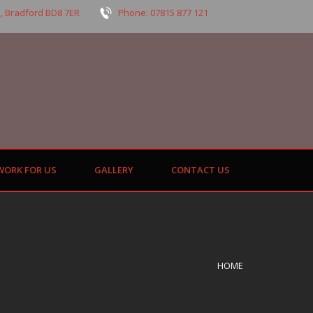
, Bradford BD8 7ER
Phone: 07815 877 121
WORK FOR US
GALLERY
CONTACT US
HOME