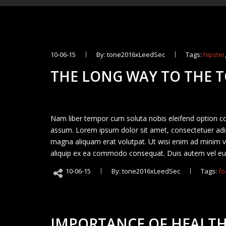
10-06-15
By: tone2016xLeedSec
Tags:
hipster
THE LONG WAY TO THE 
Nam liber tempor cum soluta nobis eleifend option c
assum. Lorem ipsum dolor sit amet, consectetuer adip
magna aliquam erat volutpat. Ut wisi enim ad minim ven
aliquip ex ea commodo consequat. Duis autem vel eum 
10-06-15
By: tone2016xLeedSec
Tags:
fo
IMPORTANCE OF HEALT