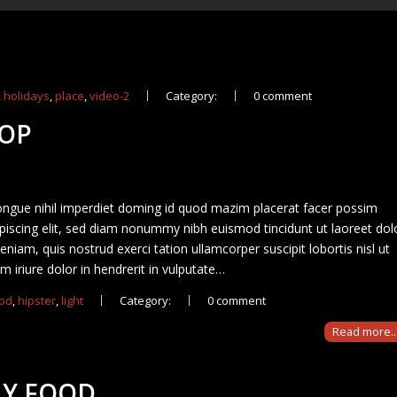
,
holidays
,
place
,
video-2
Category:
0 comment
TOP
ongue nihil imperdiet doming id quod mazim placerat facer possim
iscing elit, sed diam nonummy nibh euismod tincidunt ut laoreet dol
iam, quis nostrud exerci tation ullamcorper suscipit lobortis nisl ut
iriure dolor in hendrerit in vulputate…
od
,
hipster
,
light
Category:
0 comment
Read more..
HY FOOD