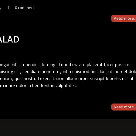
y:
0 comment
Read more..
ALAD
ongue nihil imperdiet doming id quod mazim placerat facer possim
iscing elit, sed diam nonummy nibh euismod tincidunt ut laoreet dol
iam, quis nostrud exerci tation ullamcorper suscipit lobortis nisl ut
iriure dolor in hendrerit in vulputate…
Read more..